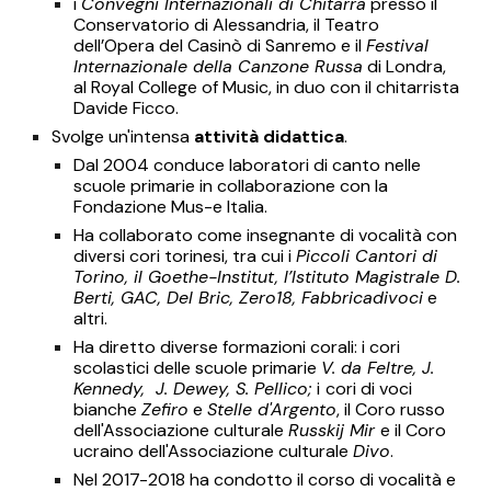
i
Convegni Internazionali di Chitarra
presso il
Conservatorio di Alessandria, il Teatro
dell’Opera del Casinò di Sanremo e il
Festival
Internazionale della Canzone Russa
di Londra,
al Royal College of Music, in duo con il chitarrista
Davide Ficco.
Svolge un'intensa
attività didattica
.
Dal 2004 conduce laboratori di canto nelle
scuole primarie in collaborazione con la
Fondazione Mus-e Italia.
Ha collaborato come insegnante di vocalità con
diversi cori torinesi, tra cui i
Piccoli Cantori di
Torino, il Goethe-Institut, l’Istituto Magistrale D.
Berti, GAC, Del Bric, Zero18, Fabbricadivoci
e
altri.
Ha diretto diverse formazioni corali: i cori
scolastici delle scuole primarie
V. da Feltre, J.
Kennedy, J. Dewey, S. Pellico;
i
cori di voci
bianche
Zefiro
e
Stelle d'Argento
, il Coro russo
dell'Associazione culturale
Russkij Mir
e il Coro
ucraino dell'Associazione culturale
Divo
.
Nel 2017-2018 ha condotto il corso di vocalità e